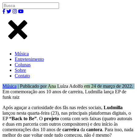
Música
Entretenimento
Colunas
Sobre
Contato
Música
| Publicado por Ana Luíza Adolfo em 24 de março de 2022.
Em comemoração aos 10 anos de carreira, Ludmilla lança EP de
funk raiz
Após aguçar a curiosidade dos fãs nas redes sociais,
Ludmilla
lançou nesta quarta-feira (23), nas principais plataformas digitais, o
EP
“Back to Be”
. O
projeto
conta com seis faixas (quatro autorais
e duas em parceria com outros compositores) e deu início às
comemorações dos 10 anos de
carreira
da
cantora
. Para isso, nada
melhor do que voltar onde tudo começou, não é mesmo?