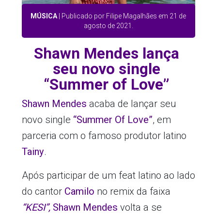
MÚSICA
| Publicado por Filipe Magalhães em 21 de
agosto de 2021.
Shawn Mendes lança
seu novo single
“Summer of Love”
Shawn Mendes
acaba de lançar seu
novo single
“Summer Of Love”
, em
parceria com o famoso produtor latino
Tainy
.
Após participar de um feat latino ao lado
do cantor
Camilo
no remix da faixa
“KESI”,
Shawn Mendes
volta a se