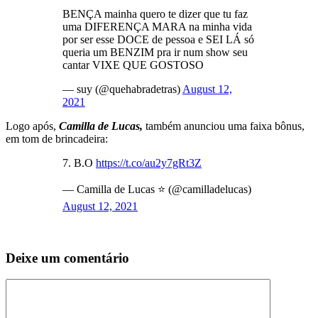
BENÇA mainha quero te dizer que tu faz
uma DIFERENÇA MARA na minha vida
por ser esse DOCE de pessoa e SEI LÁ só
queria um BENZIM pra ir num show seu
cantar VIXE QUE GOSTOSO
— suy (@quehabradetras)
August 12,
2021
Logo após,
Camilla de Lucas,
também anunciou uma faixa bônus,
em tom de brincadeira:
7. B.O
https://t.co/au2y7gRt3Z
— Camilla de Lucas ⭐️ (@camilladelucas)
August 12, 2021
Deixe um comentário