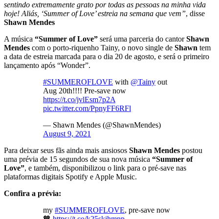
sentindo extremamente grato por todas as pessoas na minha vida
hoje! Aliás, ‘Summer of Love’ estreia na semana que vem”
, disse
Shawn Mendes
A música
“Summer of Love”
será uma parceria do cantor
Shawn
Mendes
com o porto-riquenho Tainy, o novo single de
Shawn
tem
a data de estreia marcada para o dia 20 de agosto, e será o primeiro
lançamento após “Wonder”.
#SUMMEROFLOVE
with
@Tainy
out
Aug 20th!!!! Pre-save now
https://t.co/jvlEsm7p2A
pic.twitter.com/PpnyFF6RFl
— Shawn Mendes (@ShawnMendes)
August 9, 2021
Para deixar seus fãs ainda mais ansiosos
Shawn Mendes
postou
uma prévia de 15 segundos de sua nova música
“Summer of
Love”
, e também, disponibilizou o link para o pré-save nas
plataformas digitais Spotify e Apple Music.
Confira a prévia:
my
#SUMMEROFLOVE
, pre-save now
🧡
https://t.co/k25skihmpp