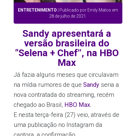
ENTRETENIMENTO
| Publicado por Emily Matos em
28 de julho de 2021.
Sandy apresentará a
versão brasileira do
“Selena + Chef”, na HBO
Max
Já fazia alguns meses que circulavam
na mídia rumores de que
Sandy
seria a
nova contratada do streaming, recém
chegado ao Brasil,
HBO Max
.
E nesta terça-feira (27) veio, através de
uma publicação no Instagram da
cantora, a confirmação.