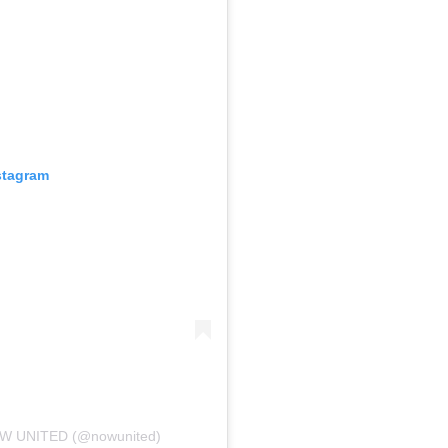
stagram
NOW UNITED (@nowunited)