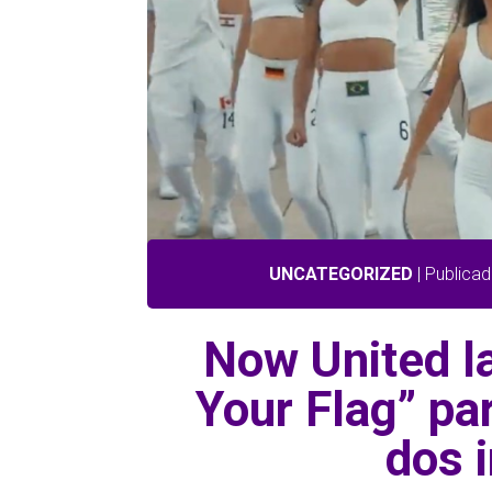
UNCATEGORIZED
| Publicad
Now United l
Your Flag” pa
dos 