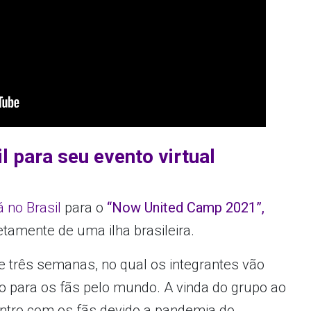
l para seu evento virtual
á no Brasil
para o
“Now United Camp 2021”,
etamente de uma ilha brasileira.
 três semanas, no qual os integrantes vão
o para os fãs pelo mundo. A vinda do grupo ao
contro com os fãs devido a pandemia do