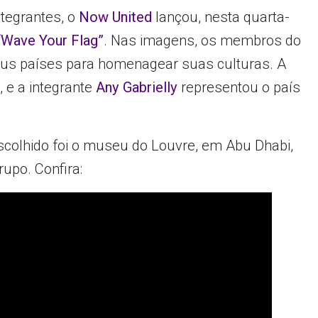
ntegrantes, o
Now United
lançou, nesta quarta-
“Wave Your Flag”
. Nas imagens, os membros do
eus países para homenagear suas culturas. A
, e a integrante
Any Gabrielly
representou o país
scolhido foi o museu do Louvre, em Abu Dhabi,
upo. Confira: