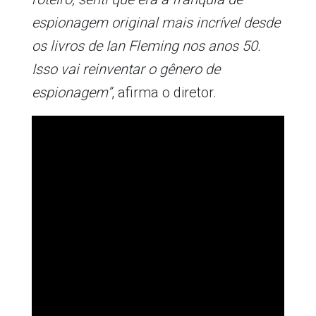
espionagem original mais incrível desde
os livros de Ian Fleming nos anos 50.
Isso vai reinventar o gênero de
espionagem”
, afirma o diretor.