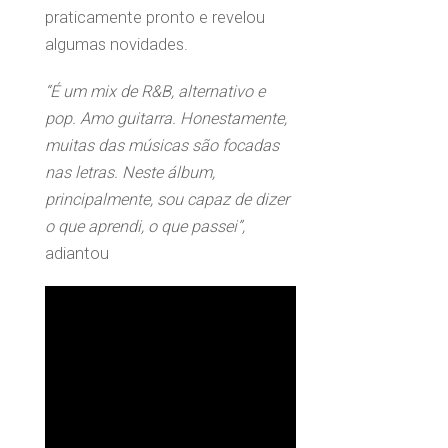
praticamente pronto e revelou
algumas novidades.
“É um mix de R&B, alternativo e
pop. Amo guitarra. Honestamente,
muitas das músicas são focadas
nas letras. Neste álbum,
principalmente, sou capaz de dizer
o que aprendi, o que passei”,
adiantou