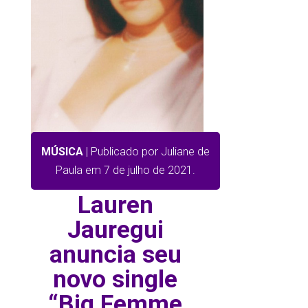
MÚSICA
| Publicado por Juliane de
Paula em 7 de julho de 2021.
Lauren
Jauregui
anuncia seu
novo single
“Big Femme