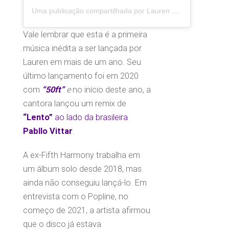
Uma publicação compartilhada por Lauren Jauregui (@laurenjauregui)
Vale lembrar que esta é a primeira
música inédita a ser lançada por
Lauren em mais de um ano. Seu
último lançamento foi em 2020
com
“50ft”
e
no início deste ano, a
cantora lançou um remix de
“Lento”
ao lado da brasileira
Pabllo Vittar
.
A ex-Fifth Harmony trabalha em
um álbum solo desde 2018, mas
ainda não conseguiu lançá-lo. Em
entrevista com o Popline, no
começo de 2021, a artista afirmou
que o disco já estava