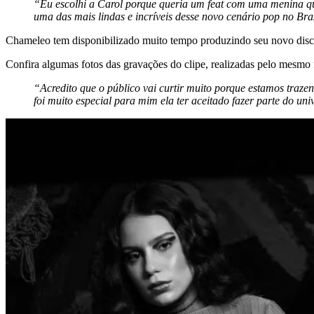
“Eu escolhi a Carol porque queria um feat com uma menina q
uma das mais lindas e incríveis desse novo cenário pop no Bra
Chameleo tem disponibilizado muito tempo produzindo seu novo disco,
Confira algumas fotos das gravações do clipe, realizadas pelo mesmo f
“Acredito que o público vai curtir muito porque estamos traze
foi muito especial para mim ela ter aceitado fazer parte do u