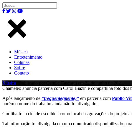
Música
Entretenimento
Colunas
Sobre
Contato
Música
| Publicado por Camila Cascardi em 22 de junho de 2021.
Chameleo anuncia parceria com Carol Biazin e compartilha foto dos b
Após lançamento de
“frequente(mente)”
em parceria com
Pabllo Vit
porém o nome do trabalho ainda não foi divulgado.
Curitiba foi a cidade escolhida como local das gravações do projeto 
Tal informação foi divulgada em um comunicado disponibilizado para