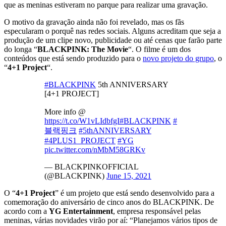
que as meninas estiveram no parque para realizar uma gravação.
O motivo da gravação ainda não foi revelado, mas os fãs
especularam o porquê nas redes sociais. Alguns acreditam que seja a
produção de um clipe novo, publicidade ou até cenas que farão parte
do longa “
BLACKPINK: The Movie
“. O filme é um dos
conteúdos que está sendo produzido para o
novo projeto do grupo
, o
“
4+1 Project
“.
#BLACKPINK
5th ANNIVERSARY
[4+1 PROJECT]
More info @
https://t.co/W1vLIdbfgI
#BLACKPINK
#
블랙핑크
#5thANNIVERSARY
#4PLUS1_PROJECT
#YG
pic.twitter.com/nMbM58GRKv
— BLACKPINKOFFICIAL
(@BLACKPINK)
June 15, 2021
O “
4+1 Project
” é um projeto que está sendo desenvolvido para a
comemoração do aniversário de cinco anos do BLACKPINK. De
acordo com a
YG Entertainment
, empresa responsável pelas
meninas, várias novidades virão por aí: “Planejamos vários tipos de