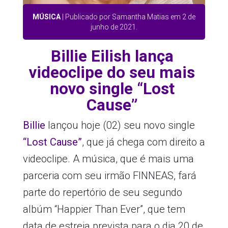
MÚSICA
| Publicado por Samantha Matias em 2 de
junho de 2021.
Billie Eilish lança
videoclipe do seu mais
novo single “Lost
Cause”
Billie
lançou hoje (02) seu novo single
“Lost Cause”
, que já chega com direito a
videoclipe. A música, que é mais uma
parceria com seu irmão FINNEAS, fará
parte do repertório de seu segundo
albúm “Happier Than Ever”, que tem
data de estreia prevista para o dia 20 de