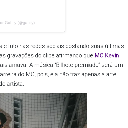
or Gabily (@gabily)
e luto nas redes sociais postando suas últimas
e as gravações do clipe afirmando que
MC Kevin
ais amava. A música “Bilhete premiado” será um
rreira do MC, pois, ela não traz apenas a arte
e artista.