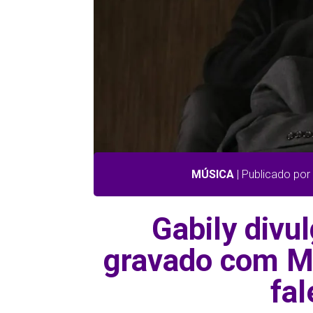
MÚSICA
| Publicado po
Gabily divul
gravado com M
fa