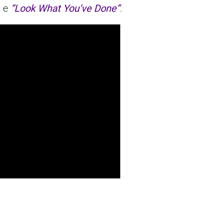
g
e
“Look What You’ve Done”
.