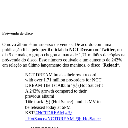
Pré-venda do disco
O novo álbum é um sucesso de vendas. De acordo com uma
publicação feita pelo perfil oficial do
NCT Dream
no
Twitter
, no
dia 9 de maio, o grupo chegou a marca de 1,71 milhões de cópias na
pré-venda do disco. Esse número equivale a um aumento de 243%
em relação ao último lançamento dos meninos, o disco “
Reload
“.
NCT DREAM breaks their own record
with over 1.71 million pre-orders for NCT
DREAM The 1st Album ‘맛 (Hot Sauce)’!
A 243% growth compared to their
previous album!
Title track ‘맛 (Hot Sauce)’ and its MV to
be released today at 6PM
KST!
#NCTDREAM
#맛
_HotSauce
#NCTDREAM_맛_HotSauce