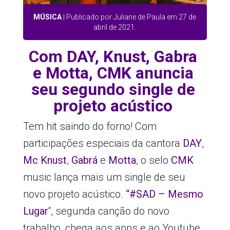
MÚSICA
| Publicado por Juliane de Paula em 27 de
abril de 2021.
Com DAY, Knust, Gabra
e Motta, CMK anuncia
seu segundo single de
projeto acústico
Tem hit saindo do forno! Com
participações especiais da cantora
DAY
,
Mc Knust
,
Gabrá
e
Motta
, o selo
CMK
music lança mais um single de seu
novo projeto acústico.
“#SAD – Mesmo
Lugar
“, segunda canção do novo
trabalho, chega aos apps e ao Youtube