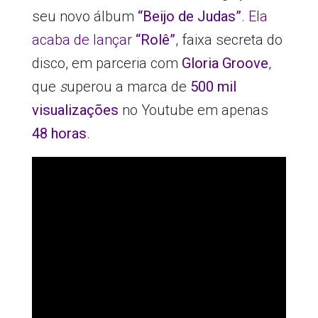
seu novo álbum
“Beijo de Judas”
.
Ela
acaba de lançar
“Rolê”
, faixa secreta do
disco, em parceria com
Gloria Groove
,
que
s
uperou a marca de
500 mil
visualizações
no Youtube em apenas
48 horas
.