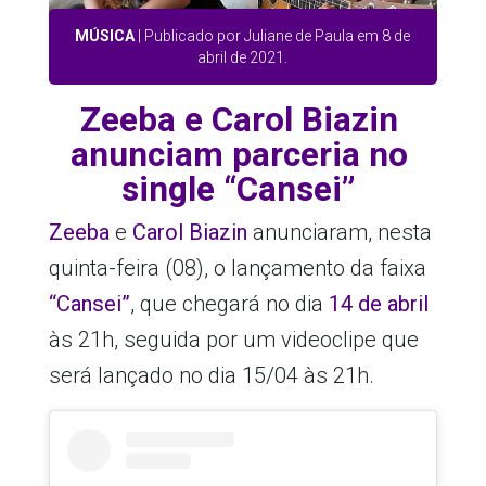
MÚSICA
| Publicado por Juliane de Paula em 8 de
abril de 2021.
Zeeba e Carol Biazin
anunciam parceria no
single “Cansei”
Zeeba
e
Carol Biazin
anunciaram, nesta
quinta-feira (08), o lançamento da faixa
“Cansei”
, que chegará no dia
14 de abril
às 21h, seguida por um videoclipe que
será lançado no dia 15/04 às 21h.