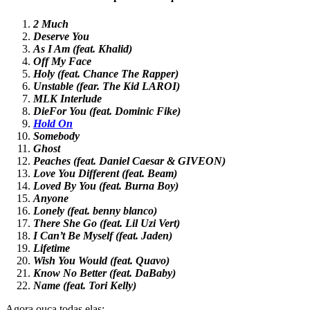
2 Much
Deserve You
As I Am (feat. Khalid)
Off My Face
Holy (feat. Chance The Rapper)
Unstable (fear. The Kid LAROI)
MLK Interlude
DieFor You (feat. Dominic Fike)
Hold On
Somebody
Ghost
Peaches (feat. Daniel Caesar & GIVEON)
Love You Different (feat. Beam)
Loved By You (feat. Burna Boy)
Anyone
Lonely (feat. benny blanco)
There She Go (feat. Lil Uzi Vert)
I Can’t Be Myself (feat. Jaden)
Lifetime
Wish You Would (feat. Quavo)
Know No Better (feat. DaBaby)
Name (feat. Tori Kelly)
Agora ouça todas elas: