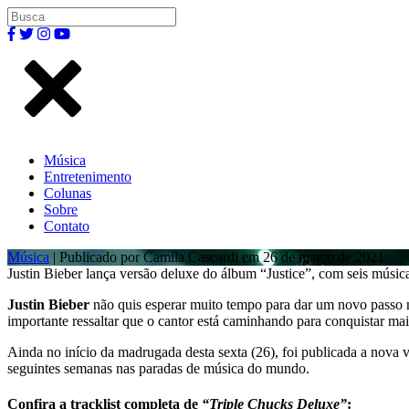
Música
Entretenimento
Colunas
Sobre
Contato
Música
| Publicado por Camila Cascardi em 26 de março de 2021.
Justin Bieber lança versão deluxe do álbum “Justice”, com seis música
Justin Bieber
não quis esperar muito tempo para dar um novo passo n
importante ressaltar que o cantor está caminhando para conquistar ma
Ainda no início da madrugada desta sexta (26), foi publicada a nova 
seguintes semanas nas paradas de música do mundo.
Confira a tracklist completa de
“Triple Chucks Deluxe”
: