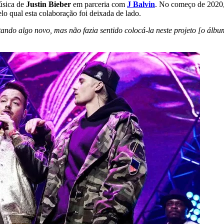
úsica de
Justin Bieber
em parceria com
J Balvin
. No começo de 2020,
elo qual esta colaboração foi deixada de lado.
do algo novo, mas não fazia sentido colocá-la neste projeto [o álbu