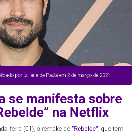
blicado por Juliane de Paula em 2 de março de 2021.
a se manifesta sobre
ebelde” na Netflix
da-feira (01), o remake de
“Rebelde”
, que tem