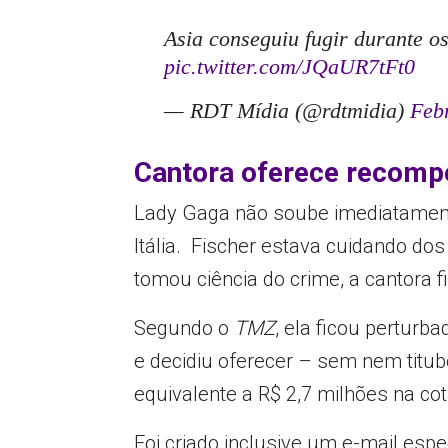
Asia conseguiu fugir durante os
pic.twitter.com/JQaUR7tFt0
— RDT Mídia (@rdtmidia)
Feb
Cantora oferece recomp
Lady Gaga não soube imediatament
Itália. Fischer estava cuidando do
tomou ciência do crime, a cantora 
Segundo o
TMZ
, ela ficou pertur
e decidiu oferecer – sem nem titu
equivalente a R$ 2,7 milhões na cot
Foi criado inclusive um e-mail esp