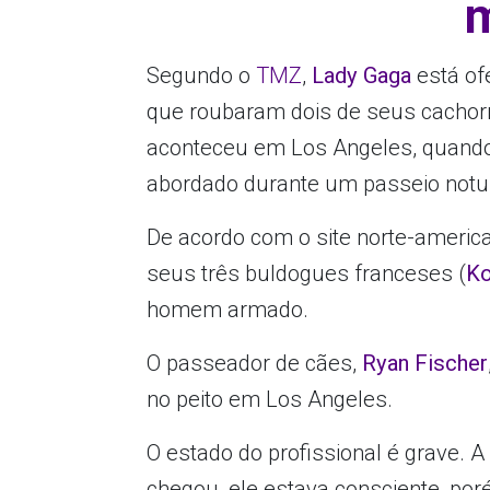
m
Segundo o
TMZ
,
Lady Gaga
está of
que roubaram dois de seus cachorro
aconteceu em Los Angeles, quando o
abordado durante um passeio notu
De acordo com o site norte-america
seus três buldogues franceses (
Ko
homem armado.
O passeador de cães,
Ryan Fischer
no peito em Los Angeles.
O estado do profissional é grave. A
chegou, ele estava consciente, poré