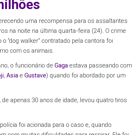
ilhões
erecendo uma recompensa para os assaltantes
s na noite na última quarta-feira (24). O crime
 “dog walker” contratado pela cantora foi
rno com os animais.
no, o funcionário de
Gaga
estava passeando com
ji
,
Asia
e
Gustave
) quando foi abordado por um
, de apenas 30 anos de idade, levou quatro tiros
 polícia foi acionada para o caso e, quando
m com muitas dificuldades para respirar. Ele foi