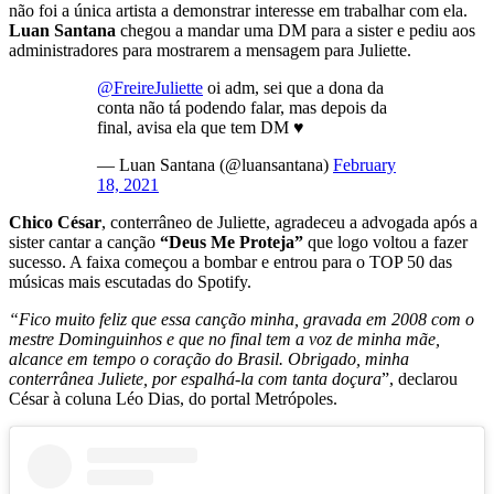
não foi a única artista a demonstrar interesse em trabalhar com ela.
Luan Santana
chegou a mandar uma DM para a sister e pediu aos
administradores para mostrarem a mensagem para Juliette.
@FreireJuliette
oi adm, sei que a dona da
conta não tá podendo falar, mas depois da
final, avisa ela que tem DM ♥️
— Luan Santana (@luansantana)
February
18, 2021
Chico César
, conterrâneo de Juliette, agradeceu a advogada após a
sister cantar a canção
“Deus Me Proteja”
que logo voltou a fazer
sucesso. A faixa começou a bombar e entrou para o TOP 50 das
músicas mais escutadas do Spotify.
“Fico muito feliz que essa canção minha, gravada em 2008 com o
mestre Dominguinhos e que no final tem a voz de minha mãe,
alcance em tempo o coração do Brasil. Obrigado, minha
conterrânea Juliete, por espalhá-la com tanta doçura
”, declarou
César à coluna Léo Dias, do portal Metrópoles.