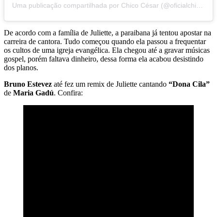
Uma publicação compartilhada por Chico César (@oficialchicocesar)
De acordo com a família de Juliette, a paraibana já tentou apostar na
carreira de cantora. Tudo começou quando ela passou a frequentar
os cultos de uma igreja evangélica. Ela chegou até a gravar músicas
gospel, porém faltava dinheiro, dessa forma ela acabou desistindo
dos planos.
Bruno Estevez
até fez um remix de Juliette cantando
“Dona Cila”
de
Maria Gadú
. Confira: