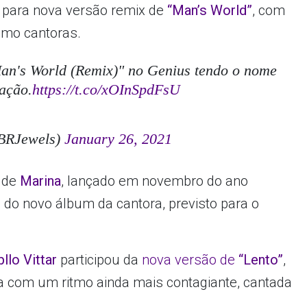
a para nova versão remix de
“Man’s World”
, com
omo cantoras.
an's World (Remix)" no Genius tendo o nome
ação.
https://t.co/xOInSpdFsU
eBRJewels)
January 26, 2021
 de
Marina
, lançado em novembro do ano
 do novo álbum da cantora, previsto para o
llo Vittar
participou da
nova versão de
“Lento”
,
ta com um ritmo ainda mais contagiante, cantada