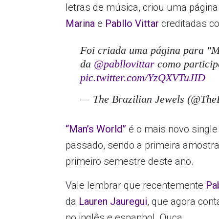
letras de música, criou uma págin
Marina
e
Pabllo Vittar
creditadas c
Foi criada uma página para "M
da
@pabllovittar
como particip
pic.twitter.com/YzQXVTuJID
— The Brazilian Jewels (@Th
“Man’s World”
é o mais novo single
passado, sendo a primeira amostra
primeiro semestre deste ano.
Vale lembrar que recentemente
Pab
da
Lauren Jauregui
, que agora con
no inglês e espanhol. Ouça: