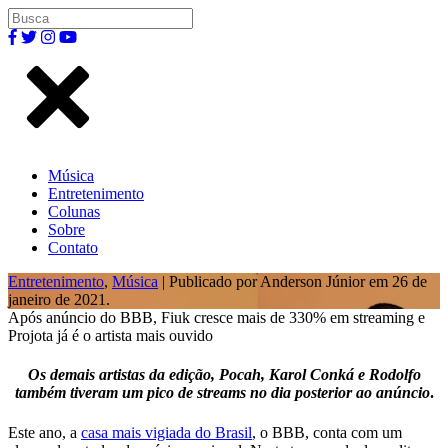
Música
Entretenimento
Colunas
Sobre
Contato
Entretenimento
,
Música
| Publicado por Anderson Júnior em 26 de
janeiro de 2021.
Após anúncio do BBB, Fiuk cresce mais de 330% em streaming e
Projota já é o artista mais ouvido
Os demais artistas da edição, Pocah, Karol Conká e Rodolfo
também tiveram um pico de streams no dia posterior ao anúncio
.
Este ano, a
casa mais vigiada do Brasil
, o BBB, conta com um