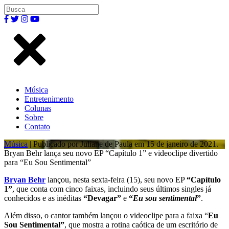
Música
Entretenimento
Colunas
Sobre
Contato
Música
| Publicado por Juliane de Paula em 15 de janeiro de 2021.
Bryan Behr lança seu novo EP “Capítulo 1” e videoclipe divertido
para “Eu Sou Sentimental”
Bryan Behr
lançou, nesta sexta-feira (15), seu novo EP
“Capítulo
1”
, que conta com cinco faixas, incluindo seus últimos singles já
conhecidos e as inéditas
“Devagar”
e
“
Eu sou sentimental
”
.
Além disso, o cantor também lançou o videoclipe para a faixa “
Eu
Sou Sentimental”
, que mostra a rotina caótica de um escritório de