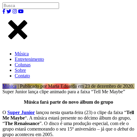
Música
Entretenimento
Colunas
Sobre
Contato
Música
| Publicado por Maria Eduarda em 23 de dezembro de 2020.
Super Junior lança clipe animado para a faixa “Tell Me Maybe”
Música fará parte do novo álbum do grupo
O
Super Junior
lançou nesta quarta-feira (23) o clipe da faixa “
Tell
Me Maybe
“. A música estará presente no décimo álbum do grupo,
“
The Renaissance
”. O disco é uma produção especial, com ele o
grupo estará comemorando o seu 15º aniversário – já que o
debut
do
grupo aconteceu em 2005.