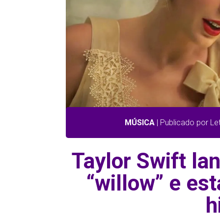
MÚSICA
| Publicado por L
Taylor Swift la
“willow” e es
h