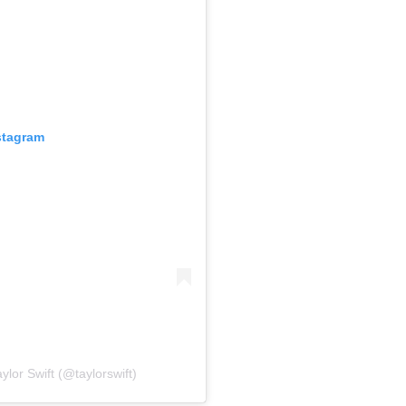
stagram
lor Swift (@taylorswift)