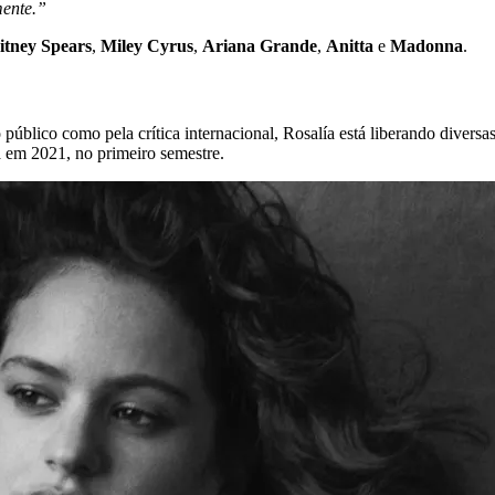
mente.”
itney Spears
,
Miley Cyrus
,
Ariana Grande
,
Anitta
e
Madonna
.
o público como pela crítica internacional, Rosalía está liberando dive
da em 2021, no primeiro semestre.