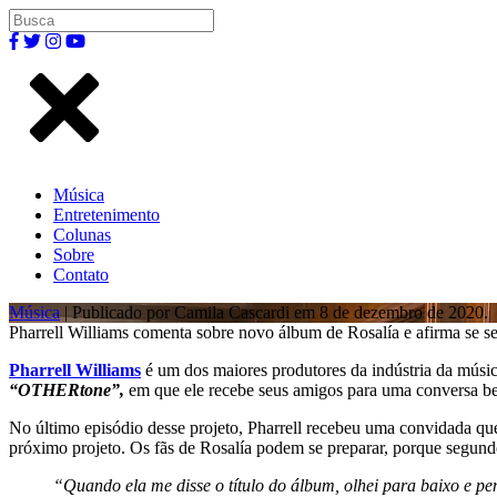
Música
Entretenimento
Colunas
Sobre
Contato
Música
| Publicado por Camila Cascardi em 8 de dezembro de 2020.
Pharrell Williams comenta sobre novo álbum de Rosalía e afirma se se
Pharrell Williams
é um dos maiores produtores da indústria da músi
“OTHERtone”,
em que ele recebe seus amigos para uma conversa be
No último episódio desse projeto, Pharrell recebeu uma convidada qu
próximo projeto. Os fãs de Rosalía podem se preparar, porque segundo 
“Quando ela me disse o título do álbum, olhei para baixo e pe