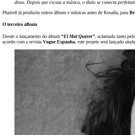
disso. Depois que escuta a música, o título se conecta perfeita
Pharrell já produziu outros álbuns e músicas antes de Rosalía, para
Br
O terceiro álbum
Desde o lançamento do álbum
“El Mal Querer”
, aclamado tanto pel
acordo com a revista
Vogue Espanha
, este projeto será lançado ain