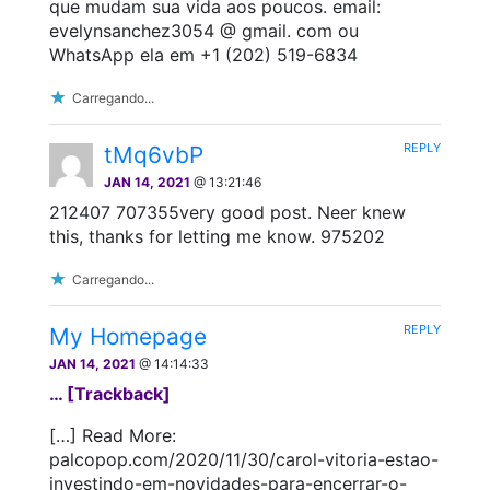
que mudam sua vida aos poucos. email:
evelynsanchez3054 @ gmail. com ou
WhatsApp ela em +1 (202) 519-6834
Carregando...
REPLY
tMq6vbP
JAN 14, 2021
@ 13:21:46
212407 707355very good post. Neer knew
this, thanks for letting me know. 975202
Carregando...
REPLY
My Homepage
JAN 14, 2021
@ 14:14:33
… [Trackback]
[…] Read More:
palcopop.com/2020/11/30/carol-vitoria-estao-
investindo-em-novidades-para-encerrar-o-