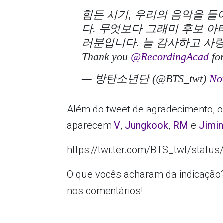
힘든 시기, 우리의 음악을 
다. 무엇보다 그래미 후보 
러분입니다. 늘 감사하고 사
Thank you
@RecordingAcad
for
— 방탄소년단 (@BTS_twt)
No
Além do tweet de agradecimento, 
aparecem
V
,
Jungkook
,
RM
e
Jimi
https://twitter.com/BTS_twt/stat
O que vocês acharam da indicação?
nos comentários!