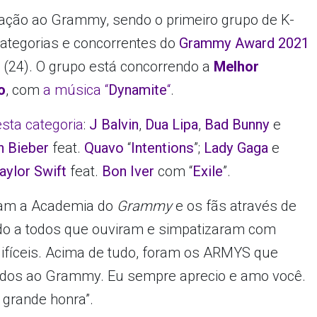
cação ao Grammy, sendo o primeiro grupo de K-
categorias e concorrentes do
Grammy Award 2021
 (24). O grupo está concorrendo a
Melhor
o
, com
a música “
Dynamite
“
.
sta categoria
:
J Balvin
,
Dua Lipa
,
Bad Bunny
e
n Bieber
feat.
Quavo
“
Intentions
”;
Lady Gaga
e
aylor Swift
feat.
Bon Iver
com “
Exile
”.
ram a Academia do
Grammy
e os fãs através de
ado a todos que ouviram e simpatizaram com
ifíceis. Acima de tudo, foram os ARMYS que
cados ao Grammy. Eu sempre aprecio e amo você.
grande honra”.