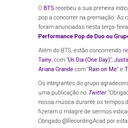
O
BTS
recebeu a sua primeira indi
pop a concorrer na premiação. As 
foram anunciadas nesta terça-feira
Performance Pop de Duo ou Grup
Além do BTS, estão concorrendo
ne
Tainy
, com “
Un Dia (One Day)
”;
Justi
Ariana Grande
com “
Rain on Me
” e
T
Os integrantes do grupo agradece
uma publicação no
Twitter
: “Obrig
nossa música durante os tempos d
fizeram o milagre de sermos indi
Obrigado @RecordingAcad por esta 