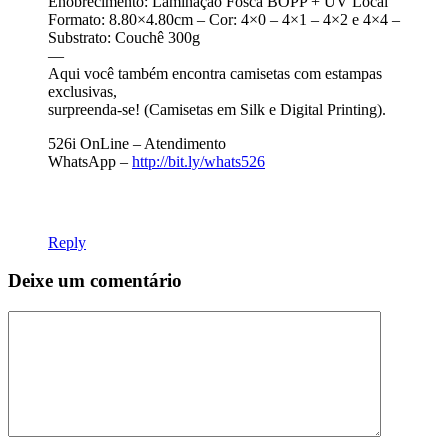
Enobrecimento: Laminação Fosca BOPP + UV Local
Formato: 8.80×4.80cm – Cor: 4×0 – 4×1 – 4×2 e 4×4 –
Substrato: Couchê 300g
—
Aqui você também encontra camisetas com estampas
exclusivas,
surpreenda-se! (Camisetas em Silk e Digital Printing).
526i OnLine – Atendimento
WhatsApp –
http://bit.ly/whats526
Reply
Deixe um comentário