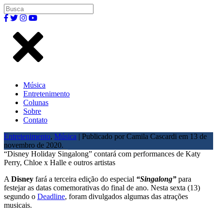
Música
Entretenimento
Colunas
Sobre
Contato
Entretenimento
,
Música
| Publicado por Camila Cascardi em 13 de
novembro de 2020.
“Disney Holiday Singalong” contará com performances de Katy
Perry, Chloe x Halle e outros artistas
A
Disney
fará a terceira edição do especial
“Singalong”
para
festejar as datas comemorativas do final de ano. Nesta sexta (13)
segundo o
Deadline
, foram divulgados algumas das atrações
musicais.