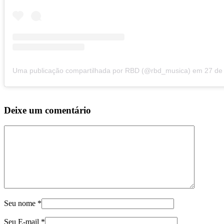
Uma publicação compartilhada por RBD (@rbd_musica)
em
27 de Set,
Deixe um comentário
Seu nome
*
Seu E-mail
*