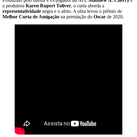
Produzido pelo diretor e ex-jogador da NFL
Matthew A. Cherry
e
a produtora
Karen Rupert Toliver
, o curta aborda a
representatividade
negra e o afeto. A obra levou o prêmio de
Melhor Curta de Amigação
na premiação do
Oscar
de 2020.