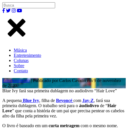
Música
Entretenimento
Colunas
Sobre
Contato
Entretenimento
| Publicado por Carlos Cavalin em 9 de novembro
de 2020.
Blue Ivy fará sua primeira dublagem no audiolivro “Hair Love”
A pequena
Blue Ivy
, filha de
Beyoncé
com
Jay-Z
, fará sua
primeira dublagem. O trabalho será para o
áudiolivro
de “
Hair
Love
” que conta a história de um pai que precisa pentear os cabelos
afro da filha pela primeira vez.
O livro é baseado em um
curta metragem
com o mesmo nome.