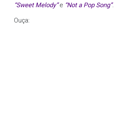
“Sweet Melody”
e
“Not a Pop Song”
.
Ouça: