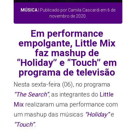
MÚSICA
| Publicado por Camila Cascardi em 6 de
novembro de 2020.
Em performance
empolgante, Little Mix
faz mashup de
“Holiday” e “Touch” em
programa de televisão
Nesta sexta-feira (06), no programa
“The Search”
, as integrantes do
Little
Mix
realizaram uma performance com
um mashup das músicas
“Holiday”
e
“Touch”
.