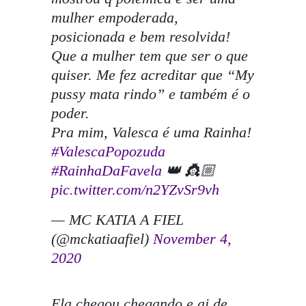
mulher empoderada,
posicionada e bem resolvida!
Que a mulher tem que ser o que
quiser. Me fez acreditar que “My
pussy mata rindo” e também é o
poder.
Pra mim, Valesca é uma Rainha!
#ValescaPopozuda
#RainhaDaFavela
👑 👸🏼
pic.twitter.com/n2YZvSr9vh
— MC KATIA A FIEL
(@mckatiaafiel)
November 4,
2020
Ela chegou chegando e ai de