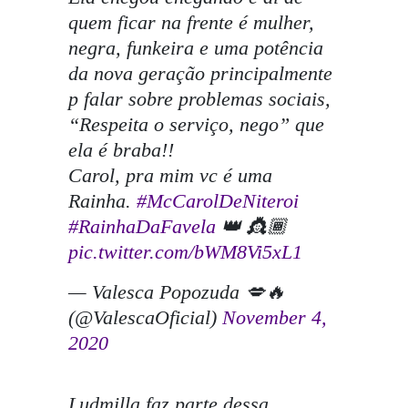
quem ficar na frente é mulher,
negra, funkeira e uma potência
da nova geração principalmente
p falar sobre problemas sociais,
“Respeita o serviço, nego” que
ela é braba!!
Carol, pra mim vc é uma
Rainha.
#McCarolDeNiteroi
#RainhaDaFavela
👑 👸🏾
pic.twitter.com/bWM8Vi5xL1
— Valesca Popozuda 💋🔥
(@ValescaOficial)
November 4,
2020
Ludmilla faz parte dessa