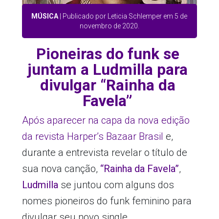
MÚSICA
| Publicado por Leticia Schlemper em 5 de
novembro de 2020.
Pioneiras do funk se
juntam a Ludmilla para
divulgar “Rainha da
Favela”
Após aparecer na capa da nova edição
da revista Harper’s Bazaar Brasil
e,
durante a entrevista revelar o título de
sua nova canção,
“Rainha da Favela”
,
Ludmilla
se juntou com alguns dos
nomes pioneiros do funk feminino para
divulgar seu novo single.