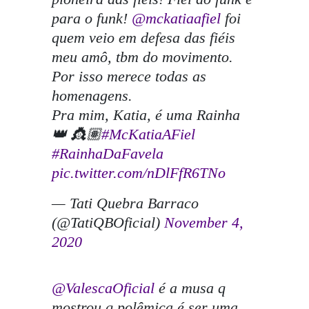
para o funk!
@mckatiaafiel
foi
quem veio em defesa das fiéis
meu amô, tbm do movimento.
Por isso merece todas as
homenagens.
Pra mim, Katia, é uma Rainha
👑 👸🏽
#McKatiaAFiel
#RainhaDaFavela
pic.twitter.com/nDlFfR6TNo
— Tati Quebra Barraco
(@TatiQBOficial)
November 4,
2020
@ValescaOficial
é a musa q
mostrou q polêmica é ser uma