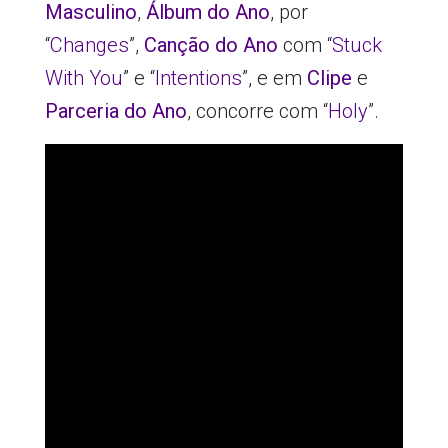
Masculino
,
Álbum do Ano
, por
“
Changes
”,
Canção do Ano
com “
Stuck
With You
” e “
Intentions
”, e em
Clipe
e
Parceria do Ano
, concorre com “
Holy
”.