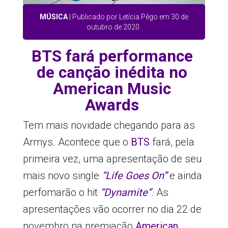
MÚSICA
| Publicado por Letícia Pêgo em 30 de
outubro de 2020.
BTS fará performance
de canção inédita no
American Music
Awards
Tem mais novidade chegando para as
Armys. Acontece que o
BTS
fará, pela
primeira vez, uma apresentação de seu
mais novo single
“Life Goes On”
e ainda
perfomarão o hit
“Dynamite”
. As
apresentações vão ocorrer no dia 22 de
novembro na premiação
American