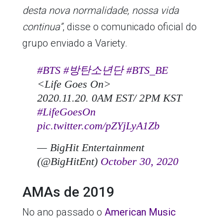
desta nova normalidade, nossa vida
continua”
, disse o comunicado oficial do
grupo enviado a Variety.
#BTS
#방탄소년단
#BTS_BE
<Life Goes On>
2020.11.20. 0AM EST/ 2PM KST
#LifeGoesOn
pic.twitter.com/pZYjLyA1Zb
— BigHit Entertainment
(@BigHitEnt)
October 30, 2020
AMAs de 2019
No ano passado o
American Music