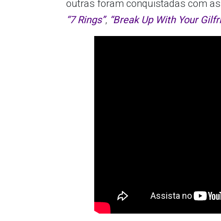
outras foram conquistadas com a
“7 Rings”
,
“Break Up With Your Gilfr