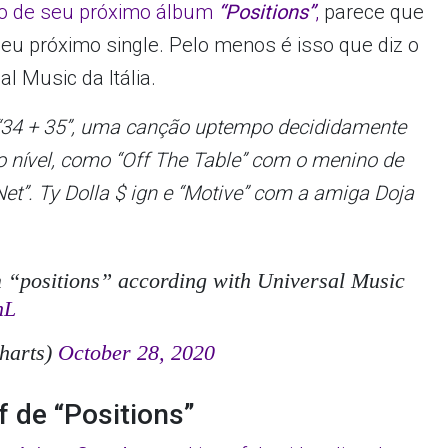
ulo de seu próximo álbum
“Positions”
,
parece que
u próximo single. Pelo menos é isso que diz o
l Music da Itália.
“34 + 35”, uma canção uptempo decididamente
to nível, como “Off The Table” com o menino de
et”. Ty Dolla $ ign e “Motive” com a amiga Doja
m “positions” according with Universal Music
nL
harts)
October 28, 2020
f de “Positions”