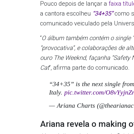
Pouco depois de lançar a
faixa tít
a cantora escolheu
“34+35”
como se
comunicado veiculado pela Universa
“
O álbum também contém o single 
“provocativa”, e colaborações de al
ouro The Weeknd, façanha “Safety N
Cat
“, afirma parte do comunicado.
“34+35” is the next single fro
Italy.
pic.twitter.com/O8vYyjnZ
— Ariana Charts (@thearianac
Ariana revela o making o