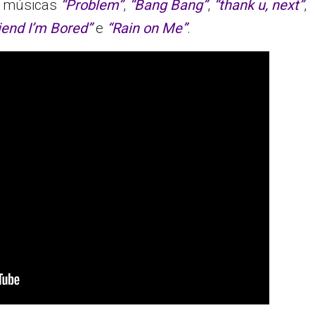
s músicas
“Problem”
,
“Bang Bang”
,
“thank u, next”
,
iend
I’m Bored”
e
“Rain on Me”
.