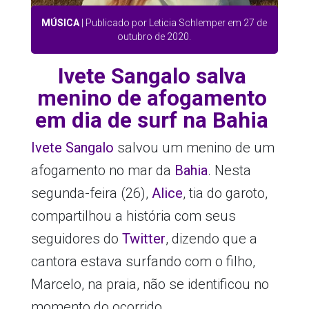
MÚSICA
| Publicado por Leticia Schlemper em 27 de
outubro de 2020.
Ivete Sangalo salva
menino de afogamento
em dia de surf na Bahia
Ivete Sangalo
salvou um menino de um
afogamento no mar da
Bahia
. Nesta
segunda-feira (26),
Alice
, tia do garoto,
compartilhou a história com seus
seguidores do
Twitter
, dizendo que a
cantora estava surfando com o filho,
Marcelo, na praia, não se identificou no
momento do ocorrido.