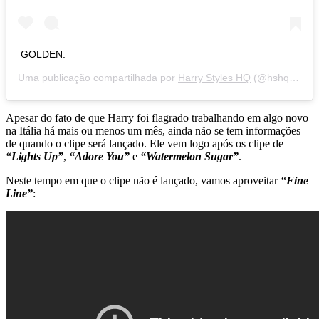
GOLDEN.
Uma publicação compartilhada por
Harry Styles HQ
(@hshq) em
2
Apesar do fato de que Harry foi flagrado trabalhando em algo novo
na Itália há mais ou menos um mês, ainda não se tem informações
de quando o clipe será lançado. Ele vem logo após os clipe de
“Lights Up”
,
“Adore You”
e
“Watermelon Sugar”
.
Neste tempo em que o clipe não é lançado, vamos aproveitar
“Fine
Line”
: