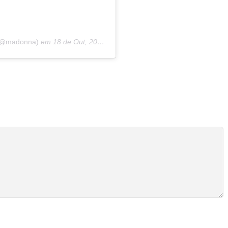
 (@madonna)
em
18 de Out, 2020 às 10:50 PDT