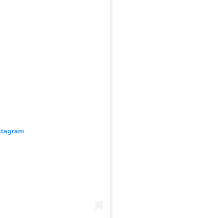
stagram