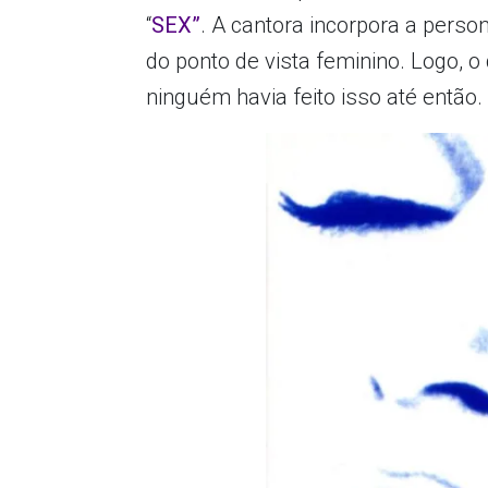
“
SEX”
. A cantora incorpora a perso
do ponto de vista feminino. Logo, o 
ninguém havia feito isso até então.