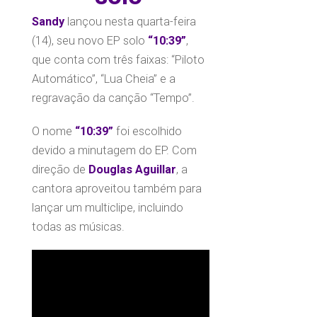
Sandy
lançou nesta quarta-feira
(14), seu novo EP solo
“10:39”
,
que conta com três faixas: “Piloto
Automático”, “Lua Cheia” e a
regravação da canção “Tempo”.
O nome
“10:39”
foi escolhido
devido a minutagem do EP. Com
direção de
Douglas Aguillar
, a
cantora aproveitou também para
lançar um multiclipe, incluindo
todas as músicas.