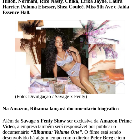
Hilton, Normani, Rico Nasty, Chika, Erika Jayne, Laura
Harrier, Paloma Elsesser, Shea Couleé, Miss 5th Ave
e
Jaida
Essence Hall
.
(Foto: Divulgação / Savage x Fenty)
Na Amazon, Rihanna lançará documentário biográfico
Além da
Savage x Fenty Show
ser exclusiva da
Amazon Prime
Video
, a empresa também será responsável por publicar o
documentário
“Rihanna: Volume One”
. O filme está sendo
desenvolvido há algum tempo com o diretor
Peter Berg
e tem