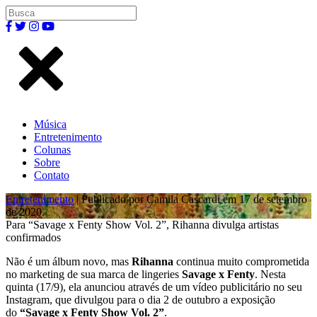
Música
Entretenimento
Colunas
Sobre
Contato
Entretenimento
| Publicado por Camila Cascardi em 17 de setembro
de 2020.
Para “Savage x Fenty Show Vol. 2”, Rihanna divulga artistas
confirmados
Não é um álbum novo, mas
Rihanna
continua muito comprometida
no marketing de sua marca de lingeries
Savage x Fenty
. Nesta
quinta (17/9), ela anunciou através de um vídeo publicitário no seu
Instagram, que divulgou para o dia 2 de outubro a exposição
do
“Savage x Fenty Show Vol. 2”
.