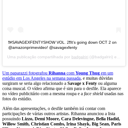
❗️#SAVAGEXFENTYSHOW VOL. 2❗️It’s going down OCT 2 on
@amazonprimevideo! @savagexfenty
Uma publicação compartilhada por
badgalriri
(@badgalriri) em
17 
Um paparazzi fotografou
Rihanna
com
Young Thug
em um
estúdio em Los Angeles na semana passada
, e muitas dúvidas
surgiram se seria algo relacionado a
Savage x Fenty
ou alguma
coisa muscal. O vídeo afirma que é sim para o desfile. Ela aparece
no vídeo publicitário com a mesma roupa e a
face shield
usadas nas
fotos do estúdio.
Além das apresentações, o desfile também irá contar com
participações de várias outros artistas. Rihanna anunciou a lista
possuindo
Lizzo, Demi Moore, Cara Delevingne, Bella Hadid,
Willow Smith, Christian Combs, Irina Shayk, Big Sean, Paris