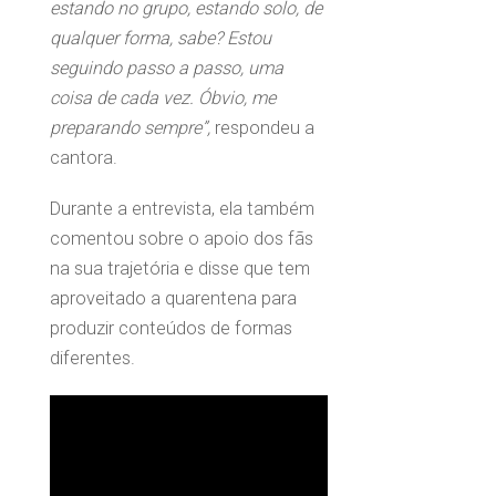
estando no grupo, estando solo, de
qualquer forma, sabe? Estou
seguindo passo a passo, uma
coisa de cada vez. Óbvio, me
preparando sempre”,
respondeu a
cantora.
Durante a entrevista, ela também
comentou sobre o apoio dos fãs
na sua trajetória e disse que tem
aproveitado a quarentena para
produzir conteúdos de formas
diferentes.