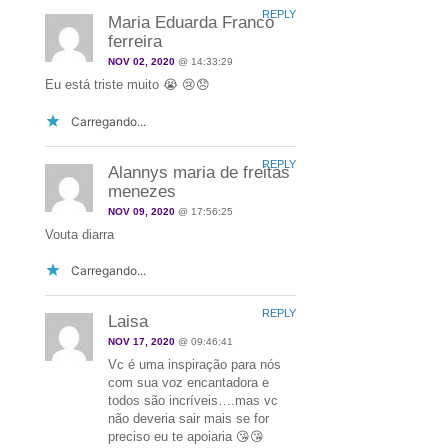
REPLY
Maria Eduarda Franco
ferreira
NOV 02, 2020
@ 14:33:29
Eu está triste muito 😭 😢😞
Carregando...
REPLY
Alannys maria de freitas
menezes
NOV 09, 2020
@ 17:56:25
Vouta diarra
Carregando...
REPLY
Laisa
NOV 17, 2020
@ 09:46:41
Vc é uma inspiração para nós
com sua voz encantadora e
todos são incríveis….mas vc
não deveria sair mais se for
preciso eu te apoiaria 😘😘