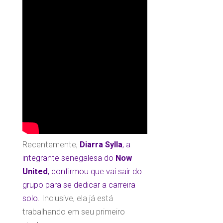
Recentemente,
Diarra Sylla
, a
integrante senegalesa do
Now
United
, confirmou que vai sair do
grupo para se dedicar a carreira
solo.
Inclusive, ela já está
trabalhando em seu primeiro