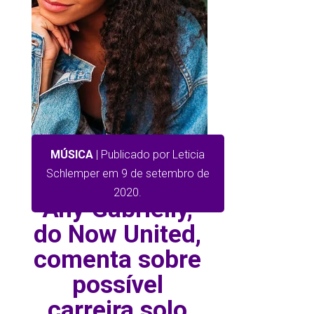
MÚSICA
| Publicado por Leticia
Schlemper em 9 de setembro de
2020.
Any Gabrielly,
do Now United,
comenta sobre
possível
carreira solo