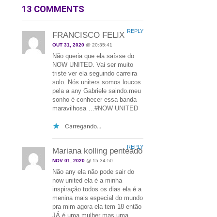
13 COMMENTS
REPLY
FRANCISCO FELIX
OUT 31, 2020
@ 20:35:41
Não queria que ela saísse do
NOW UNITED. Vai ser muito
triste ver ela seguindo carreira
solo. Nós uniters somos loucos
pela a any Gabriele saindo.meu
sonho é conhecer essa banda
maravilhosa …#NOW UNITED
Carregando...
REPLY
Mariana kolling penteado
NOV 01, 2020
@ 15:34:50
Não any ela não pode sair do
now united ela é a minha
inspiração todos os dias ela é a
menina mais especial do mundo
pra mim agora ela tem 18 então
JÁ é uma mulher mas uma