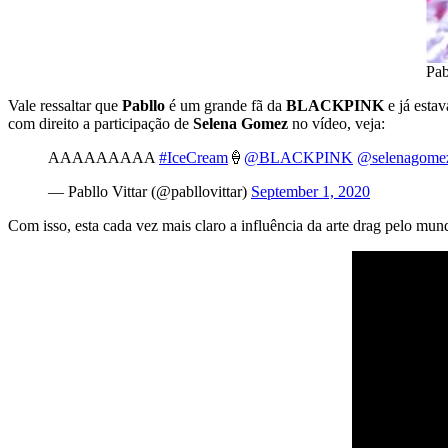
Pab
Vale ressaltar que
Pabllo
é um grande fã da
BLACKPINK
e já esta
com direito a participação de
Selena Gomez
no vídeo, veja:
AAAAAAAAA
#IceCream
🍦
@BLACKPINK
@selenagome
— Pabllo Vittar (@pabllovittar)
September 1, 2020
Com isso, esta cada vez mais claro a influência da arte drag pelo m