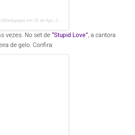
 (@ladygaga)
em
25 de Ago, 2020 às 7:11 PDT
ras vezes. No set de
“Stupid Love”
, a cantora
a de gelo. Confira: