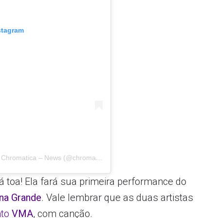
stagram
Uma publicação compartilhada por Lady Gaga Chromatica – News (@chromaticanews)
em
1 de Mar, 2020 às 1:35 
á toa! Ela fará sua primeira performance do
na Grande
. Vale lembrar que as duas artistas
nto
VMA
, com
canção.