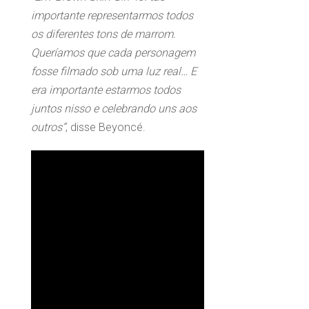
importante representarmos todos
os diferentes tons de marrom.
Queríamos que cada personagem
fosse filmado sob uma luz real… E
era importante estarmos todos
juntos nisso e celebrando uns aos
outros”
, disse Beyoncé.