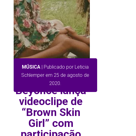
MÚSICA
| Publicado por Leticia
Schlemper em 25 de agosto de
2020.
Beyoncé lança
videoclipe de
“Brown Skin
Girl” com
participação