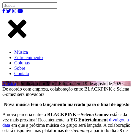
Música
Entretenimento
Colunas
Sobre
Contato
Música
| Publicado por Maria Eduarda em 19 de agosto de 2020.
De acordo com empresa, colaboração entre BLACKPINK e Selena
Gomez será inovadora
Nova música tem o lançamento marcado para o final de agosto
A nova parceria entre o
BLACKPINK
e
Selena Gomez
está cada
vez mais próxima! Recentemente, a
YG
Entertainment
divulgou a
data
em que a próxima música do grupo será lançada. A colaboração
estará disponível nas plataformas de
streaming
a partir do dia 28 de