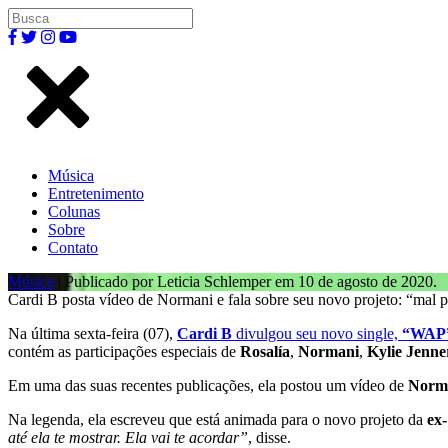
Música
Entretenimento
Colunas
Sobre
Contato
Música
| Publicado por Leticia Schlemper em 10 de agosto de 2020.
Cardi B posta vídeo de Normani e fala sobre seu novo projeto: “mal p
Na última sexta-feira (07),
Cardi B
divulgou seu novo single,
“WAP
contém as participações especiais de
Rosalía
,
Normani
,
Kylie Jenne
Em uma das suas recentes publicações, ela postou um vídeo de
Norm
Na legenda, ela escreveu que está animada para o novo projeto da
ex
até ela te mostrar. Ela vai te acordar”
, disse.