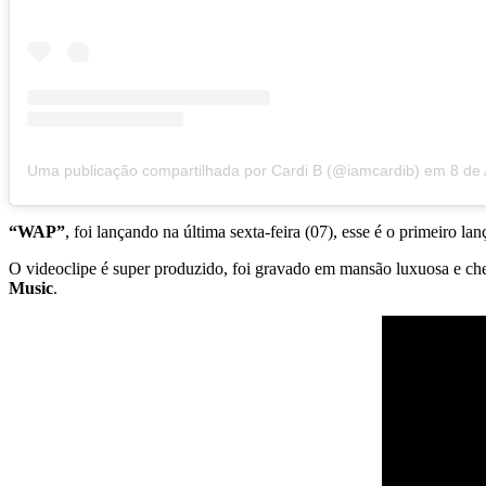
Uma publicação compartilhada por Cardi B (@iamcardib)
em
8 de Ago
“WAP”
, foi lançando na última sexta-feira (07), esse é o primeiro l
O videoclipe é super produzido, foi gravado em mansão luxuosa e che
Music
.