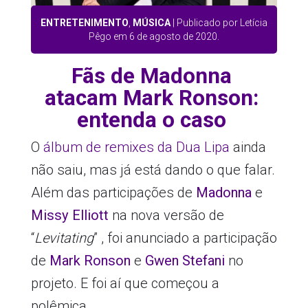
ENTRETENIMENTO
,
MÚSICA
| Publicado por Letícia
Pêgo em 6 de agosto de 2020.
Fãs de Madonna
atacam Mark Ronson:
entenda o caso
O
álbum de remixes da Dua Lipa
ainda
não saiu, mas já está dando o que falar.
Além das participações de
Madonna
e
Missy Elliott
na nova versão de
“
Levitating
” , foi anunciado a participação
de
Mark Ronson
e
Gwen Stefani
no
projeto. E foi aí que começou a
polêmica.