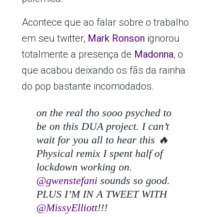
Acontece que ao falar sobre o trabalho
em seu twitter,
Mark Ronson
ignorou
totalmente a presença de
Madonna
, o
que acabou deixando os fãs da rainha
do pop bastante incomodados.
on the real tho sooo psyched to
be on this DUA project. I can’t
wait for you all to hear this 🔥
Physical remix I spent half of
lockdown working on.
@gwenstefani
sounds so good.
PLUS I’M IN A TWEET WITH
@MissyElliott
!!!