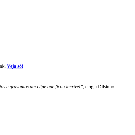
unk.
Veja só!
os e gravamos um clipe que ficou incrível”
, elogia Dilsinho.