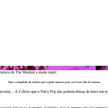
, música de The Weeknd e muito mais!
Veja o compilado de notícias que a gente separou para você nesse fim de semana
rcerias… E é óbvio que o Palco Pop não poderia deixar de fazer um re
icas para lançar no momento ‘perfeito’, mas os tempos em que estamo