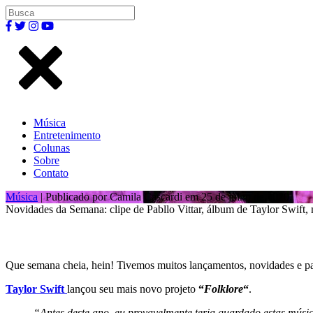
Música
Entretenimento
Colunas
Sobre
Contato
Música
| Publicado por Camila Cascardi em 25 de julho de 2020.
Novidades da Semana: clipe de Pabllo Vittar, álbum de Taylor Swift
Que semana cheia, hein! Tivemos muitos lançamentos, novidades e pa
Taylor Swift
lançou seu mais novo projeto
“
Folklore
“
.
“Antes deste ano, eu provavelmente teria guardado estas mús