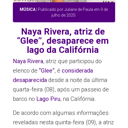
MÚSICA
| Publicado por Juliane de Paula em 9 de
julho de 2020.
Naya Rivera, atriz de
“Glee”, desaparece em
lago da Califórnia
Naya Rivera
, atriz que participou do
elenco de
“Glee”
, é
considerada
desaparecida
desde a noite da última
quarta-feira (08), após um passeio de
barco no
Lago Piru
, na Califórnia.
De acordo com algumas informações
reveladas nesta quinta-feira (09), a atriz