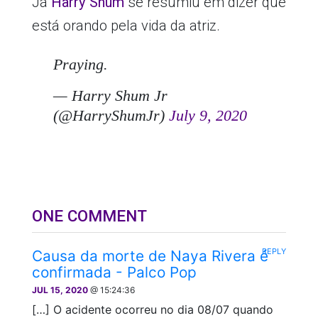
Já
Harry Shum
se resumiu em dizer que
está orando pela vida da atriz.
Praying.
— Harry Shum Jr
(@HarryShumJr)
July 9, 2020
ONE COMMENT
REPLY
Causa da morte de Naya Rivera é
confirmada - Palco Pop
JUL 15, 2020
@ 15:24:36
[…] O acidente ocorreu no dia 08/07 quando